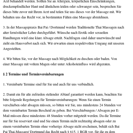
Arzt behandelt werden. Sollten Sie an Allergien, körperlichen Einschränkungen,
druckempfindlicher Haut und ähnlichem leiden oder schwanger sein, besprechen Sie
dieses bitte zuvor mit Ihrem Arzt und teilen Sie uns dieses vor der Massage mit. Wir
behalten uns das Recht vor, in bestimmten Fällen eine Massage abzulehnen.
3. In der Massagepraxis Bai Pai / Dortmund werden Traditionelle Thai Massagen nach
alter fernöstlicher Lehre durchgeführt. Wünsche nach Erotik oder sexuellen
Handlungen wird eine klare Absage erteilt. Nachfragen sind daher unerwünscht und
zieht ein Hausverbot nach sich. Wir erwarten einen respektvollen Umgang mit unseren
Angestellten.
4. Wir bitten Sie, vor der Massage nach Möglichkeit zu duschen oder baden. Von
einer Massage mit vollem Magen oder unter Alkoholeinfluss wird abgeraten.
§ 2 Termine und Terminvereinbarungen
1. Vereinbarte Termine sind für Sie und auch für uns verbindlich.
2. Damit ein für alle zufrieden stellender Ablauf garantiert werden kann, beachten Sie
bitte folgende Regelungen für Terminvereinbarungen: Wenn Sie einen Termin
verschieben oder absagen müssen, so bitten wir Sie, uns mindestens 24 Stunden vor
dem vereinbarten Termin Bescheid zu geben. Bei Verschiebungen / Absagen per E-
Mail müssen diese mindestens 48 Stunden vorher mitgeteilt werden. Da die Termine
nur für Sie reserviert sind und Sie einen Termin nicht rechtzeitig absagen oder zu
einem vereinbarten Termin ohne vorherige Absage nicht erscheinen, behält sich Bai
Pai Thai-Massage/ Dortmund das Recht nach § 615, 1 BGB vor, für die zu dem