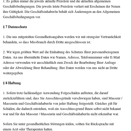
1. Es gelten immer die jeweils aktuelle Preisliste und die aktuellen allgemeinen
Geschäftsbedingungen. Die jeweils letzte Preisliste verliert mit Erscheinen der Neuen
ihre Gültigkeit. Die Geschäftsinhaber/in behält sich Änderungen an den Allgemeinen
Geschäftsbedingungen vor.
§ 7 Datenschutz
1. Die uns mitgeteilten Gesundheitsangaben werden wir mit strengster Vertraulichkeit
behandeln, so dass Missbrauch durch Dritte ausgeschlossen ist.
2. Wir legen größten Wert auf die Einhaltung des Schutzes Ihrer personenbezogenen
Daten. An uns übermittelte Daten wie Namen, Adresse, Telefonnummer oder E-Mail
Adresse verwenden wir ausschließlich zum Zweck der Bearbeitung Ihrer Anfrage
oder der Abwicklung Ihrer Behandlung. Ihre Daten werden von uns nicht an Dritte
weitergegeben
§ 8 Haftung
1. Sofern trotz fachkundiger Anwendung Folgeschäden auftreten, die darauf
zurückzuführen sind, dass Sie Ausschlussgründe verschwiegen haben, sind Masseur /
Masseurin und Geschäftsinhaber/in von jeder Haftung freigestellt. Gleiches gilt für
Schäden, die dadurch entstehen, weil ein Ausschlussgrund Ihnen selbst nicht bekannt
war und für den Masseur / Masseurin und Geschäftsinhaber/in nicht erkennbar war.
Sofern Sie unter gesundheitlichen Störungen leiden, sollten Sie Rücksprache mit
einem Arzt oder Therapeuten halten.