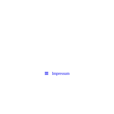
Traditionelle Thai-
Massage
im Kaiserviertel von Dortmund
Impressum